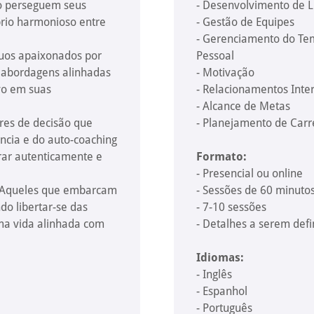
o perseguem seus
- Desenvolvimento de L
brio harmonioso entre
- Gestão de Equipes
- Gerenciamento do Tem
duos apaixonados por
Pessoal
 abordagens alinhadas
- Motivação
vo em suas
- Relacionamentos Inte
- Alcance de Metas
ores de decisão que
- Planejamento de Carr
ncia e do auto-coaching
rar autenticamente e
Formato:
- Presencial ou online
: Aqueles que embarcam
- Sessões de 60 minuto
o libertar-se das
- 7-10 sessões
uma vida alinhada com
- Detalhes a serem defi
Idiomas:
- Inglês
- Espanhol
- Português