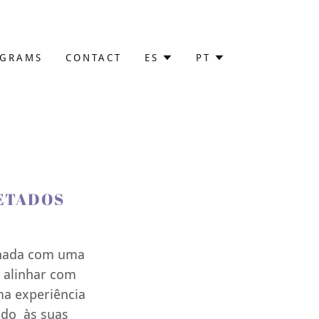
OGRAMS
CONTACT
ES
PT
ETADOS
rnada com uma
a alinhar com
a experiência
ado às suas