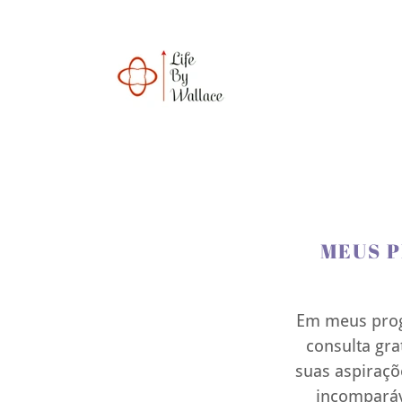
MEUS 
Em meus prog
consulta gra
suas aspiraç
incomparáv