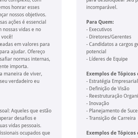
cemos honrar esses
incomparável.
ar nossos objetivos.
sas ações é essencial
Para Quem:
 nossas vidas e no
- Executivos
 você!
- Diretores/Gerentes
seadas em valores para
- Candidatos a cargos g
para ajudar. Ofereço
potencial
safiar normas internas,
- Líderes de Equipe
ente importa.
a maneira de viver,
Exemplos de Tópicos 
 seu verdadeiro eu
- Estratégia Empresarial
- Definição de Visão
- Reestruturação Organ
- Inovação
soal: Aqueles que estão
- Planejamento de Suc
uperar desafios e
- Transição de Carreira
uas vidas pessoais.
ofissionais ocupados que
Exemplos de Tópicos 