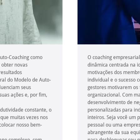
 Auto-Coaching como
O coaching empresaria
 obter novas
dinâmica centrada na id
resultados
motivações dos membro
tral do Modelo de Auto-
individual e o sucesso c
fluenciam seus
gestores motivarem os 
suas ações e, por fim,
organizacional. Com ma
desenvolvimento de neg
utividade constante, o
personalizadas para in
o que muitas vezes nos
inteiros. Seja você um 
 colocar nosso bem-
pessoal ou uma empres
abrangente da sua equi
mano complexo, com
para desbloquear seu p