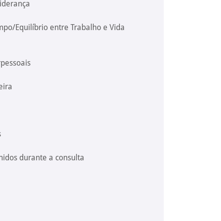
iderança
po/Equilíbrio entre Trabalho e Vida
rpessoais
eira
s
nidos durante a consulta